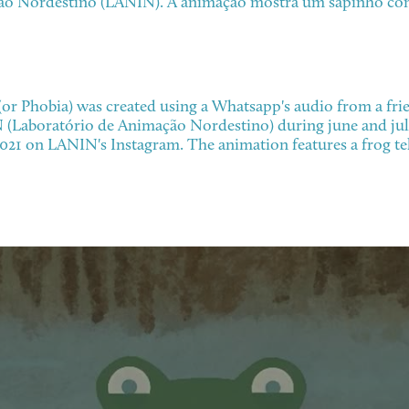
ão Nordestino (LANIN). A animação mostra um sapinho co
or Phobia) was created using a Whatsapp's audio from a frien
 (Laboratório de Animação Nordestino) during june and july
2021 on LANIN's Instagram. The animation features a frog tel