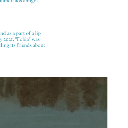
ntando aos amigos
d as a part of a lip
 2021. "Fobia" was
ling its friends about