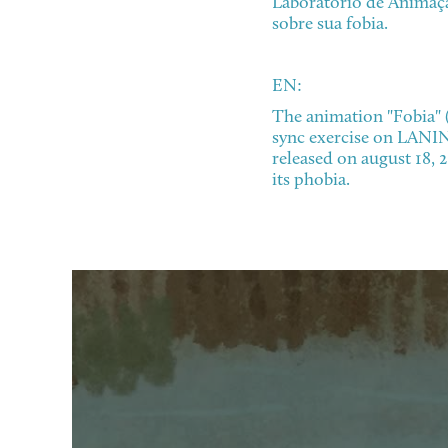
Laboratório de Animaç
sobre sua fobia.
EN:
The animation "Fobia" (
sync exercise on LANIN
released on august 18, 
its phobia.