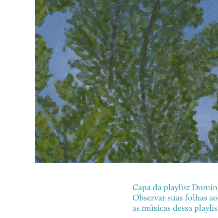
Capa da playlist Doming
Observar suas folhas 
as músicas dessa playlis