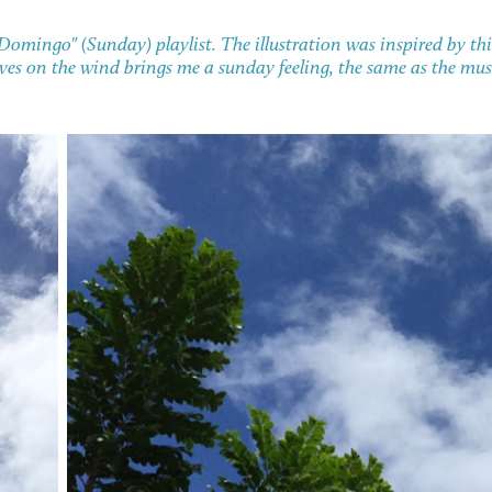
"Domingo" (Sunday) playlist. The illustration was inspired by thi
ves on the wind brings me a sunday feeling, the same as the music