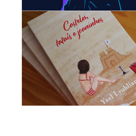
Castelos, tatuís e joaninhas | Livro
2022