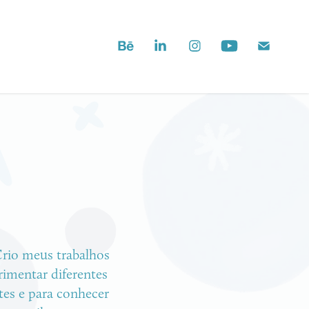
rio meus trabalhos 
rio meus trabalhos 
imentar diferentes 
imentar diferentes 
es e para conhecer 
es e para conhecer 