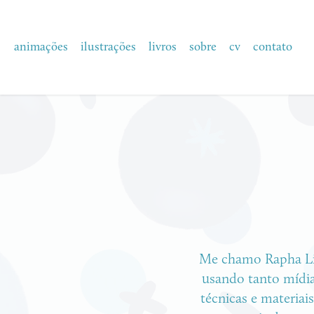
animações
ilustrações
livros
sobre
cv
contato
Me chamo Rapha Lima
Me chamo Rapha Lima
usando tanto mídias
usando tanto mídias
técnicas e materiai
técnicas e materiai