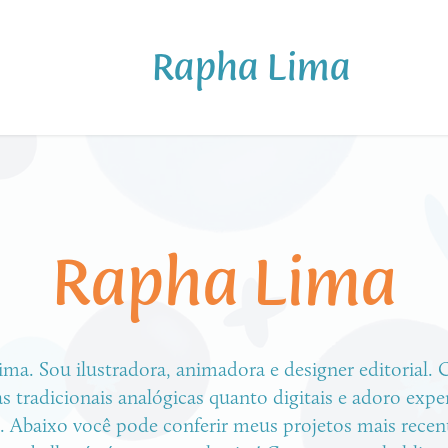
Rapha Lima
Rapha Lima
Rapha Lima
. Sou ilustradora, animadora e designer editorial. C
. Sou ilustradora, animadora e designer editorial. C
 tradicionais analógicas quanto digitais e adoro exper
 tradicionais analógicas quanto digitais e adoro exper
s. Abaixo você pode conferir meus projetos mais recent
s. Abaixo você pode conferir meus projetos mais recent